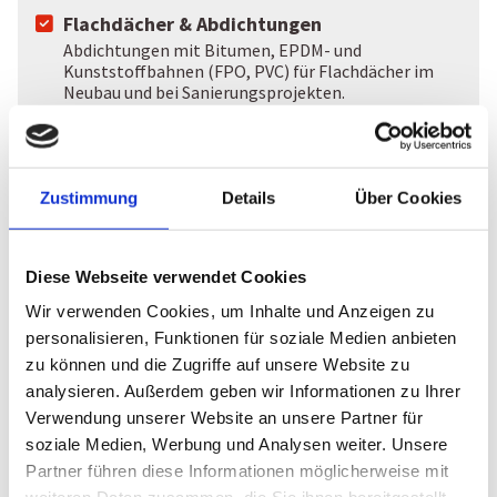
Flachdächer & Abdichtungen
Abdichtungen mit Bitumen, EPDM- und
Kunststoffbahnen (FPO, PVC) für Flachdächer im
Neubau und bei Sanierungsprojekten.
Flüssigabdichtungen
Hochwertige Flüssigbeschichtungssysteme für
Flachdächer, Balkone, Terrassen, Parkdecks sowie
Feuchtigkeitsabdichtungen mit Polyurethanen oder
Zustimmung
Details
Über Cookies
Acryl.
Dachwartung & Reparatur
Regelmäßige Wartung, Bestandsaufnahme und
Diese Webseite verwendet Cookies
fachgerechte Reparaturen zur Werterhaltung und
Wir verwenden Cookies, um Inhalte und Anzeigen zu
Verlängerung der Lebensdauer Ihres Daches.
personalisieren, Funktionen für soziale Medien anbieten
Fassadengestaltung
zu können und die Zugriffe auf unsere Website zu
Wandbekleidungen mit Naturschiefer,
Holzschindeln, Faserzement, Verbundwerkstoffen
analysieren. Außerdem geben wir Informationen zu Ihrer
oder Metall sowie Kantprofile und
Verwendung unserer Website an unsere Partner für
Trapezblechverkleidungen.
soziale Medien, Werbung und Analysen weiter. Unsere
Partner führen diese Informationen möglicherweise mit